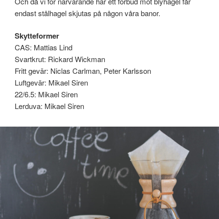
Och då vi för närvarande har ett förbud mot blyhagel får
endast stålhagel skjutas på någon våra banor.
Skytteformer
CAS: Mattias Lind
Svartkrut: Rickard Wickman
Fritt gevär: Niclas Carlman, Peter Karlsson
Luftgevär: Mikael Siren
22/6.5: Mikael Siren
Lerduva: Mikael Siren