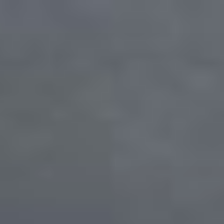
Hoppa
till
innehåll