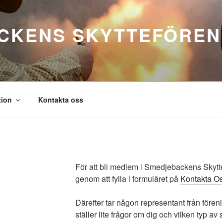
CKENS SKYTTEFÖREN
tion
Kontakta oss
För att bli medlem i Smedjebackens Skytt
genom att fylla i formuläret på
Kontakta O
Därefter tar någon representant från före
ställer lite frågor om dig och vilken typ av 