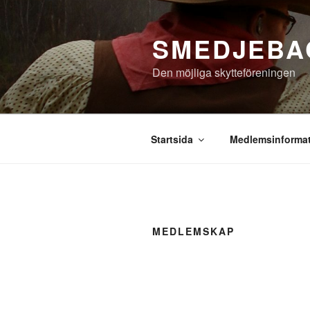
Hoppa
till
SMEDJEBA
innehåll
Den möjliga skytteföreningen
Startsida
Medlemsinforma
MEDLEMSKAP