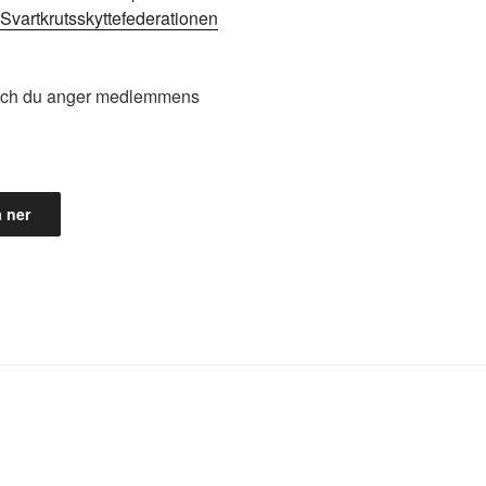
Svartkrutsskyttefederationen
-2 och du anger medlemmens
 ner