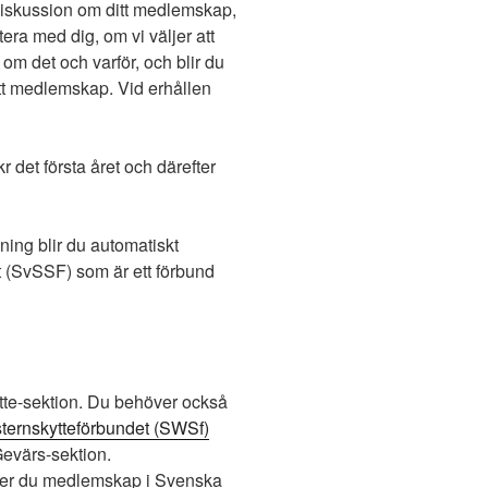
 diskussion om ditt medlemskap,
tera med dig, om vi väljer att
m det och varför, och blir du
t medlemskap. Vid erhållen
 det första året och därefter
ng blir du automatiskt
t (SvSSF) som är ett förbund
ytte-sektion. Du behöver också
ernskytteförbundet (SWSf)
 Gevärs-sektion.
ver du medlemskap i Svenska