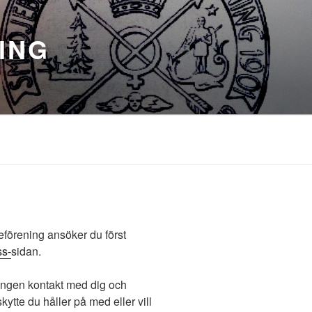
ING
eförening ansöker du först
ss-
sidan.
ningen kontakt med dig och
skytte du håller på med eller vill