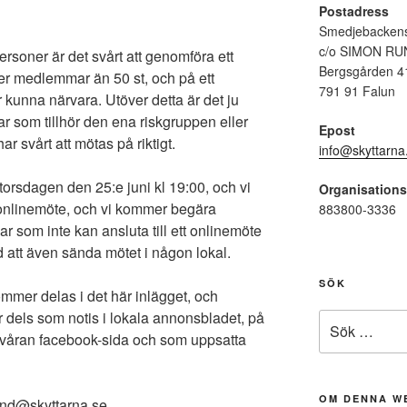
Postadress
Smedjebackens
c/o SIMON RU
personer är det svårt att genomföra ett
Bergsgården 4
fler medlemmar än 50 st, och på ett
791 91 Falun
unna närvara. Utöver detta är det ju
som tillhör den ena riskgruppen eller
Epost
r svårt att mötas på riktigt.
info@skyttarna
rsdagen den 25:e juni kl 19:00, och vi
Organisation
onlinemöte, och vi kommer begära
883800-3336
 som inte kan ansluta till ett onlinemöte
d att även sända mötet i någon lokal.
SÖK
ommer delas i det här inlägget, och
dels som notis i lokala annonsbladet, på
Sök
å våran facebook-sida och som uppsatta
efter:
OM DENNA W
lind@skyttarna.se.