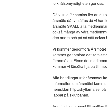
folkhälsomyndigheten ger oss.
Då vi inte får samlas fler än 50 
årsmöte där vi träffas då vi har 
årsmöte SKALL alla medlemmar k
också många av våra medlemmar 
den andra och på så sätt också ha
Vi kommer genomföra Årsmötet to
kommer genomföra det som ett 
föranmälan. Finns det medlemmar
kommer vi försöka hjälpa till me
Alla handlingar inför årsmötet k
information om årsmötet kommer 
hemsidan http://skyttarna.se, p
lappar på skjutbanan.
Anmäl dig via epost till mattias.