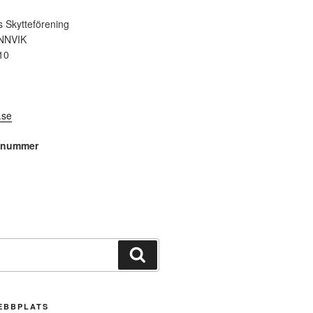
 Skytteförening
NNVIK
10
.se
snummer
Sök
EBBPLATS