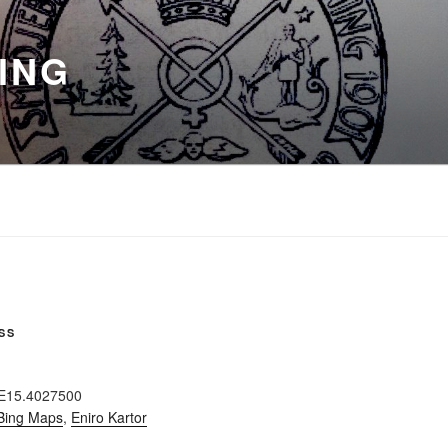
ING
SS
E15.4027500
Bing Maps
,
Eniro Kartor