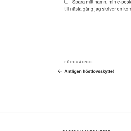
Spara mitt namn, min e-pos
till nästa gång jag skriver en k
Inläggsnavigering
Föregående
FÖREGÅENDE
inlägg
Äntligen höstlovsskytte!