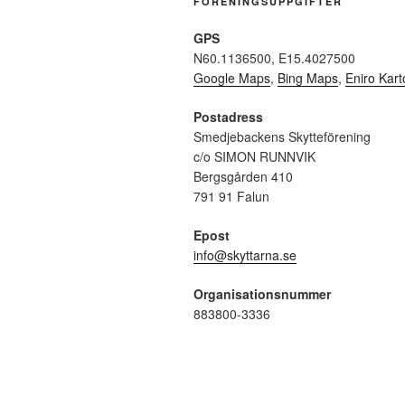
FÖRENINGSUPPGIFTER
GPS
N60.1136500, E15.4027500
Google Maps
,
Bing Maps
,
Eniro Kart
Postadress
Smedjebackens Skytteförening
c/o SIMON RUNNVIK
Bergsgården 410
791 91 Falun
Epost
info@skyttarna.se
Organisationsnummer
883800-3336