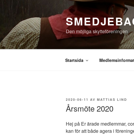
Hoppa
till
SMEDJEBA
innehåll
Den möjliga skytteföreningen
Startsida
Medlemsinforma
PUBLICERAT
2020-06-11
AV
MATTIAS LIND
Årsmöte 2020
Hej på Er ärade medlemmar, coron
kan för att både agera i föreninge